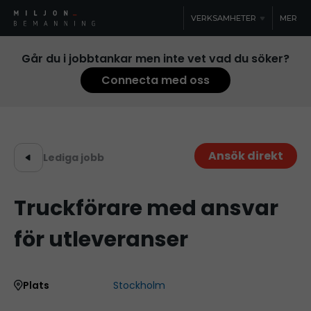
VERKSAMHETER
MER
Går du i jobbtankar men inte vet vad du söker?
Connecta med oss
Ansök direkt
Lediga jobb
Truckförare med ansvar
för utleveranser
Plats
Stockholm