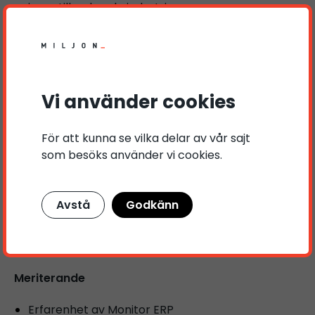
inom tillverkande industri
Är självgående och har god samarbetsförmåga
Trivs med fysiskt arbete
Har god förståelse för logistik och materialflöden
Är noggrann och strukturerad i ditt arbetssätt
Vi använder cookies
Krav
För att kunna se vilka delar av vår sajt
Minst 2 års erfarenhet av truckkörning och
som besöks använder vi cookies.
lagerarbete
Truckkort
B-körkort
Avstå
Godkänn
God svenska i tal och skrift
Grundläggande kunskaper i engelska
God datorvana
Meriterande
Erfarenhet av Monitor ERP