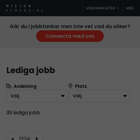
VERKSAMHETER
MER
Går du i jobbtankar men inte vet vad du söker?
Connecta med oss
Lediga jobb
Avdelning
Plats
39 lediga jobb
1
2
3
4