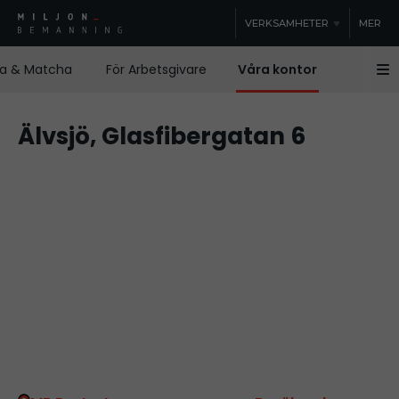
VERKSAMHETER
MER
ta & Matcha
För Arbetsgivare
Våra kontor
Kontakt
Älvsjö, Glasfibergatan 6