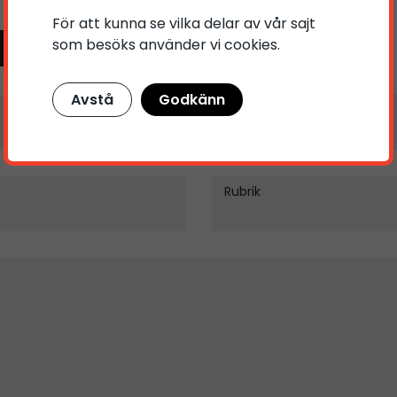
För att kunna se vilka delar av vår sajt
kta oss
som besöks använder vi cookies.
Avstå
Godkänn
Telefonnummer
Rubrik