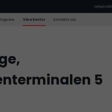
Lediga job
tsgivare
Våra kontor
Kontakta oss
ge,
nterminalen 5