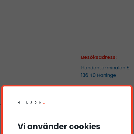
Besöksadress:
Handenterminalen 5
136 40
Haninge
manning.se
Vi använder cookies