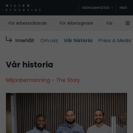
VERKSAMHETER
MER
För Arbetssökande
För Arbetsgivare
För Samhälle
Innehåll:
Om oss
Vår historia
Press & Media
Vår historia
Miljonbemanning - The Story