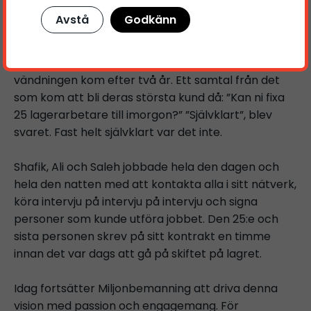
De hade sin drivkraft och sin vision men ingen
Avstå
Godkänn
erfarenhet. Inga referenser. Och ingen lokal. Möten
hölls på allmänna platser och de fortsatte
parallellt med andra arbeten och studier. Den stora
vändningen kom efter två år. Ett samtal från det
som kom att bli deras största kund då: ”Kan ni fixa
25 lagerarbetare till imorgon?” ”Självklart”, blev
svaret. Fast helt självklart var det inte.
Shafik, Ali och Saleh jobbade hela den dagen och
hela den natten med att kontakta alla i sitt nätverk,
köra intervju på intervju på intervju och signa
personer som kunde utföra jobbet. Den 25:e och
sista personen skrev på sitt kontrakt en timme
innan det var dags att gå på skiftet på lagret.
Idag fortsätter Miljonbemanning att driva denna
vision med passion och engagemang. För