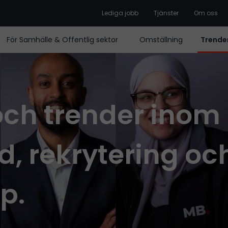
Lediga jobb
Tjänster
Om oss
För Samhälle & Offentlig sektor
Omställning
Trender
 och trender inom
, rekrytering oc
p.