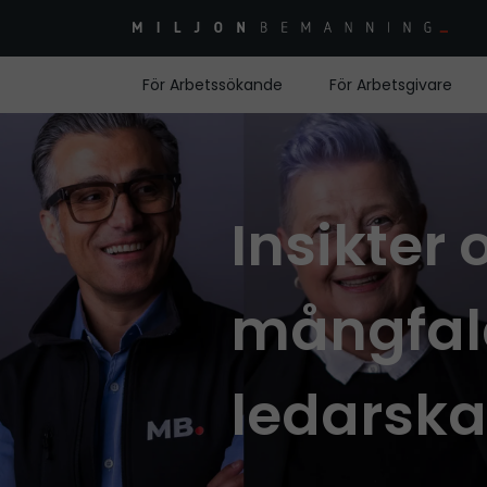
För Arbetssökande
För Arbetsgivare
Insikter
mångfald
ledarska