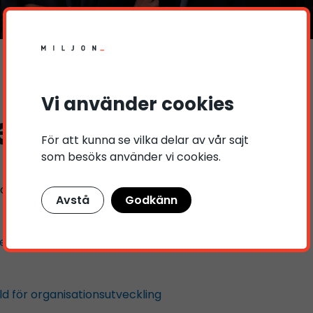
Vi använder cookies
r & Insikter
För att kunna se vilka delar av vår sajt
som besöks använder vi cookies.
r och trender inom mångfald, rekrytering och ledarskap.
Avstå
Godkänn
ten hos en arbetsgivare
d för organisationsutveckling