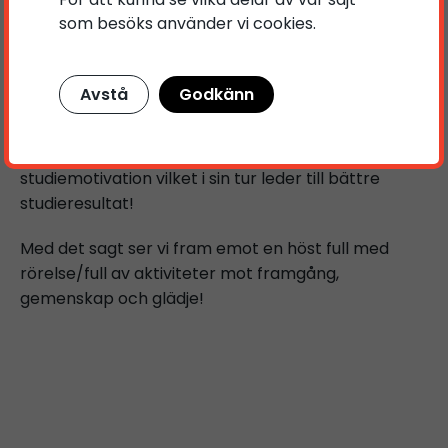
Vi erbjuder aktivitetsledare som håller i
som besöks använder vi cookies.
skräddarsydda aktiviteter för barn och ungdomar,
efter skolor behov och önskemål. Bland annat
Bland annat leder fysiskt aktivitet till att skolelevers
Avstå
Godkänn
fysiska och psykiska hälsa förbättras, tryggheten
ökar och konflikterna minskar. Dessutom får
eleverna en förbättrad koncentration och en ökad
studiemotivation vilket i sin tur leder till bättre
studieresultat!
Med det sagt ser vi fram emot en höst full med
rörelse/full av aktiviteter mot framgång,
gemenskap och glädje!