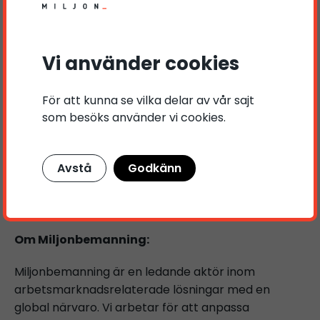
Tack för att ni är en del av vår resa mot att skapa
en bättre och mer inkluderande framtid för alla.
Vi ser fram emot att fortsätta vårt arbete
Vi använder cookies
tillsammans med er under det kommande året. Låt
oss tillsammans göra 2024 ännu mer minnesvärt
För att kunna se vilka delar av vår sajt
och meningsfullt!
som besöks använder vi cookies.
Ha en strålande ledighet och ett fantastiskt avslut
på detta år! 🌟
Avstå
Godkänn
Med varma hälsningar, Teamet på
Miljonbemanning.
Om Miljonbemanning:
Miljonbemanning är en ledande aktör inom
arbetsmarknadsrelaterade lösningar med en
global närvaro. Vi arbetar för att anpassa