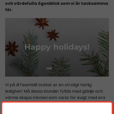
och värdefulla ögonblick som vi är tacksamma
för.
Vi på #TeamMB önskar er en otroligt härlig
ledighet! Må dessa stunder fyllda med glädje och
värme skapa minnen som varar för evigt med era
nära och kära.