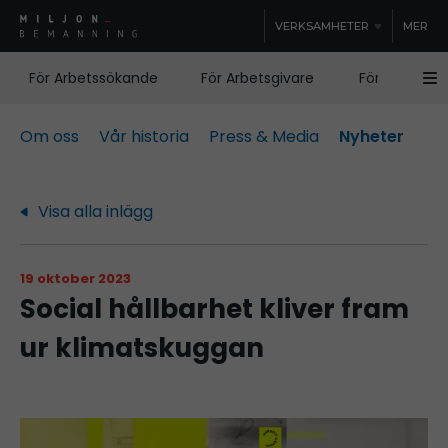
VERKSAMHETER
MER
För Arbetssökande
För Arbetsgivare
För Samhälle
Om oss
Vår historia
Press & Media
Nyheter
Visa alla inlägg
19 oktober 2023
Social hållbarhet kliver fram
ur klimatskuggan