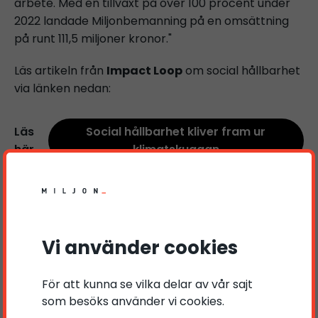
arbete. Med en tillväxt på över 100 procent under
2022 landade Miljonbemanning på en omsättning
på runt 111,5 miljoner kronor."
Läs artikeln från
Impact Loop
om social hållbarhet
via länken nedan:
Läs
Social hållbarhet kliver fram ur
här
klimatskuggan
Om Miljonbemanning:
Vi använder cookies
Miljonbemanning är en ledande aktör inom
För att kunna se vilka delar av vår sajt
arbetsmarknadsrelaterade lösningar med en
som besöks använder vi cookies.
global närvaro. Vi arbetar för att anpassa