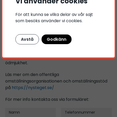
Vi använder cookies
förtroendet. Samtidigt vet vi att ett uppdrag av
detta slag inte främst handlar om vår framgång
För att kunna se vilka delar av vår sajt
utan snarare om vårt ansvar: att med
som besöks använder vi cookies.
arbetsmarknadskunskap, dokumenterade metoder
och engagerade rådgivare hjälpa fler människor
att finna sin väg framåt.
Avstå
Godkänn
Ett stort förtroende. Ett meningsfullt ansvar. Och
ett uppdrag vi tar oss an med både glädje och
ödmjukhet.
Läs mer om den offentliga
omställningsorganisationen och omställningsstöd
på
https://nysteget.se/
För mer info kontakta oss via formuläret:
Namn
Telefonnummer