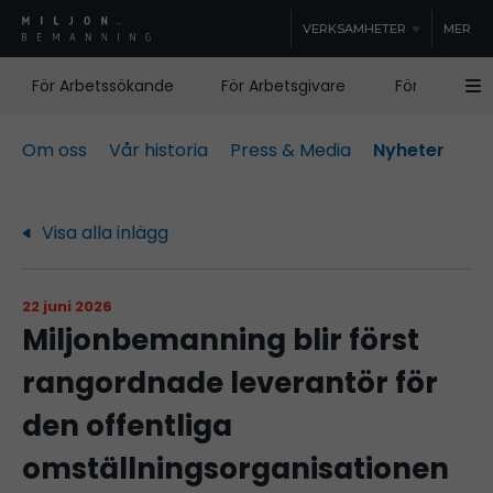
VERKSAMHETER
MER
För Arbetssökande
För Arbetsgivare
För Samhälle
Om oss
Vår historia
Press & Media
Nyheter
Visa alla inlägg
22 juni 2026
Miljonbemanning blir först
rangordnade leverantör för
den offentliga
omställningsorganisationen