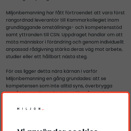
Miljonbemanning har fått förtroendet att vara först
rangordnad leverantör till Kammarkollegiet inom
grundläggande omställnings- och kompetensstöd
samt yttranden till CSN. Uppdraget handlar om att
möta människor i förändring och genom individuellt
anpassad rådgivning stärka deras väg mot arbete,
studier eller ett hållbart nästa steg.
För oss ligger detta nära kärnan i varför
Miljonbemanning en gång grundades: att se
kompetensen som inte alltid syns, överbrygga
avståndet mellan människors förmåga och
arbetsmarknadens möjligheter – och göra det med
närvaro, kvalitet och respekt.
Vi känner en djup och ödmjuk stolthet över