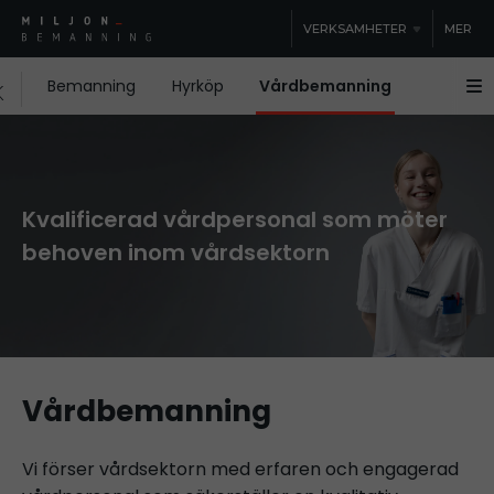
VERKSAMHETER
MER
Bemanning
Hyrköp
Vårdbemanning
För Stud
Kvalificerad vårdpersonal som möter
behoven inom vårdsektorn
Vårdbemanning
Vi förser vårdsektorn med erfaren och engagerad