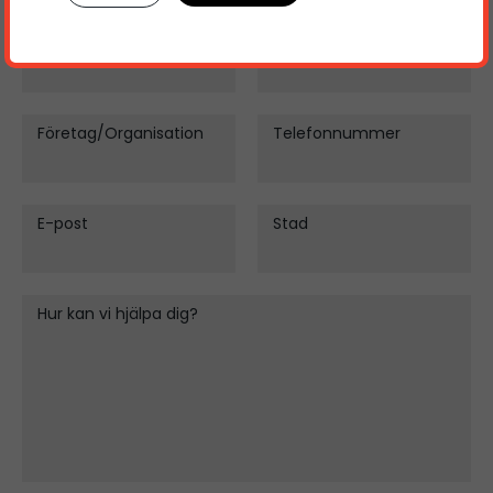
Förnamn
Efternamn
Företag/Organisation
Telefonnummer
E-post
Stad
Hur kan vi hjälpa dig?