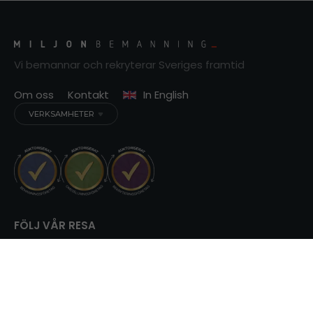
Vi bemannar och rekryterar Sveriges framtid
Om oss
Kontakt
In English
VERKSAMHETER
FÖLJ VÅR RESA
© Copyright 2013 - 2026 Miljonbemanning AB. All right