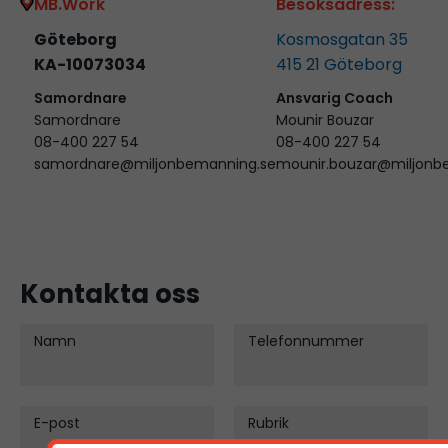
MB.Work
Besöksadress:
Göteborg
Kosmosgatan 35
KA-10073034
415 21
Göteborg
Samordnare
Ansvarig Coach
Samordnare
Mounir Bouzar
08-400 227 54
08-400 227 54
samordnare@miljonbemanning.se
mounir.bouzar@miljonb
Kontakta oss
Namn
Telefonnummer
E-post
Rubrik