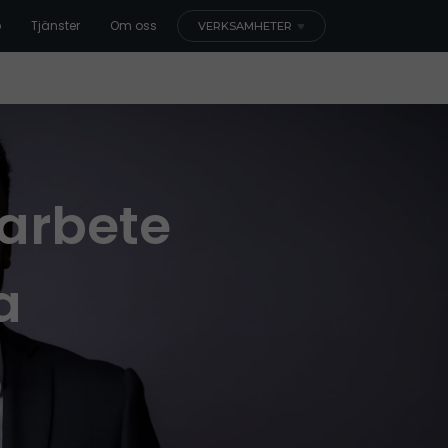
b
Tjänster
Om oss
VERKSAMHETER
larbete
a