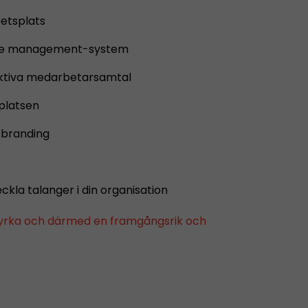
betsplats
ance management-system
duktiva medarbetarsamtal
splatsen
 branding
eckla talanger i din organisation
styrka och därmed en framgångsrik och