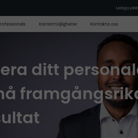
Lediga job
rofessionals
Karriärmöjligheter
Kontakta oss
sera ditt persona
nå framgångsrik
ultat