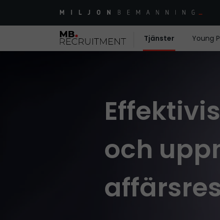
Tjänster
Young P
Effektivi
och upp
affärsres