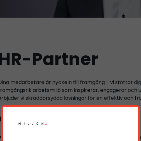
HR-Partner
Dina medarbetare är nyckeln till framgång - vi stöttar di
framgångsrik arbetsmiljö som inspirerar, engagerar och u
erbjuder vi skräddarsydda lösningar för en effektiv och 
Vi erbjuder
Kunskap och vägledning i hur du lyckas med mångfald